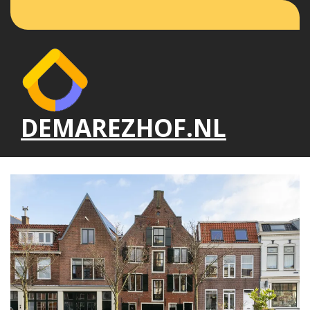
Naar
de
inhoud
gaan
DEMAREZHOF.NL