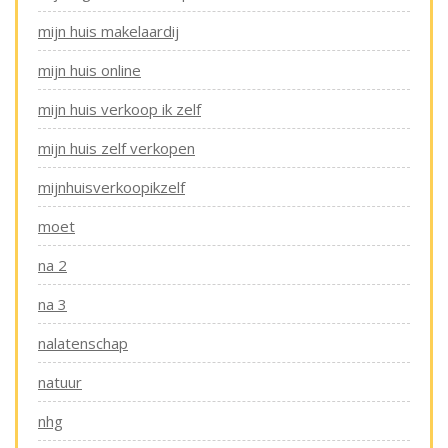
mijn huis makelaardij
mijn huis online
mijn huis verkoop ik zelf
mijn huis zelf verkopen
mijnhuisverkoopikzelf
moet
na 2
na 3
nalatenschap
natuur
nhg