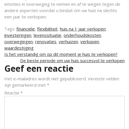
emoties in overweging te nemen en af te wegen tegen de
andere aspecten voordat u besluit om uw huis na slechts
een jaar te verkopen.
Tags:
financiële
,
flexibiliteit
,
huis na 1 jaar verkopen
,
investeringen
,
levenssituatie
,
onderhoudskosten
,
overwegingen
,
renovaties
,
verhuizen
,
verkopen
,
waardestijging
Berichtnavigatie
Is het verstandig om op dit moment je huis te verkopen?
De beste periode om uw huis succesvol te verkopen
Geef een reactie
Het e-mailadres wordt niet gepubliceerd.
Vereiste velden
zijn gemarkeerd met
*
Reactie
*