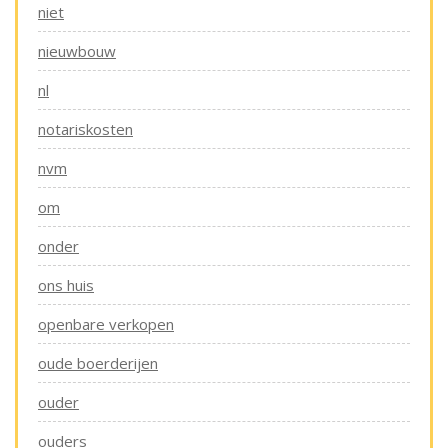
niet
nieuwbouw
nl
notariskosten
nvm
om
onder
ons huis
openbare verkopen
oude boerderijen
ouder
ouders