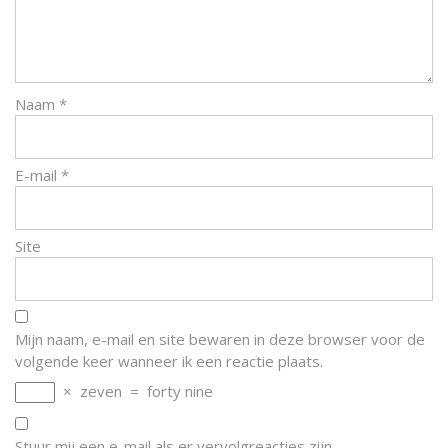
Naam
*
E-mail
*
Site
Mijn naam, e-mail en site bewaren in deze browser voor de
volgende keer wanneer ik een reactie plaats.
×
zeven
=
forty nine
Stuur mij een e-mail als er vervolgreacties zijn.