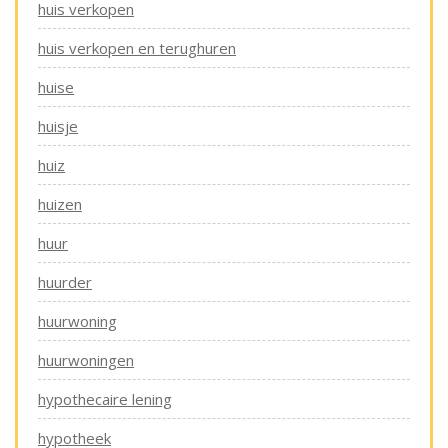
huis verkopen
huis verkopen en terughuren
huise
huisje
huiz
huizen
huur
huurder
huurwoning
huurwoningen
hypothecaire lening
hypotheek