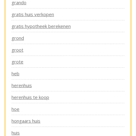
grando
gratis huis verkopen
gratis hypotheek berekenen
grond
groot
grote
heb
herenhuis
herenhuis te koop
hoe
hongaars huis
huis