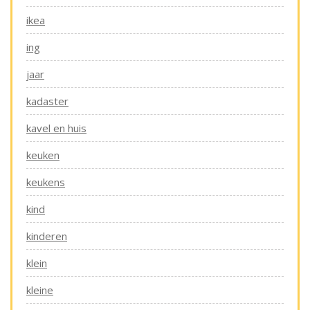
ikea
ing
jaar
kadaster
kavel en huis
keuken
keukens
kind
kinderen
klein
kleine