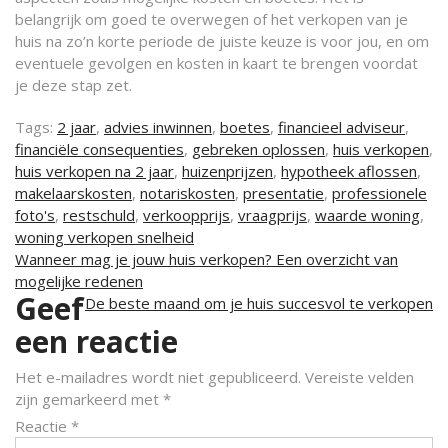
belangrijk om goed te overwegen of het verkopen van je
huis na zo’n korte periode de juiste keuze is voor jou, en om
eventuele gevolgen en kosten in kaart te brengen voordat
je deze stap zet.
Tags:
2 jaar
,
advies inwinnen
,
boetes
,
financieel adviseur
,
financiële consequenties
,
gebreken oplossen
,
huis verkopen
,
huis verkopen na 2 jaar
,
huizenprijzen
,
hypotheek aflossen
,
makelaarskosten
,
notariskosten
,
presentatie
,
professionele
foto's
,
restschuld
,
verkoopprijs
,
vraagprijs
,
waarde woning
,
woning verkopen snelheid
Berichtnavigatie
Wanneer mag je jouw huis verkopen? Een overzicht van
mogelijke redenen
Geef
De beste maand om je huis succesvol te verkopen
een reactie
Het e-mailadres wordt niet gepubliceerd.
Vereiste velden
zijn gemarkeerd met
*
Reactie
*