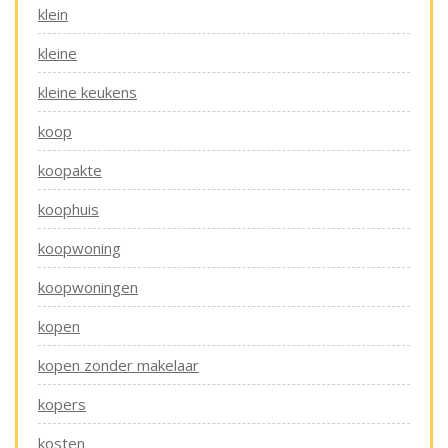
klein
kleine
kleine keukens
koop
koopakte
koophuis
koopwoning
koopwoningen
kopen
kopen zonder makelaar
kopers
kosten