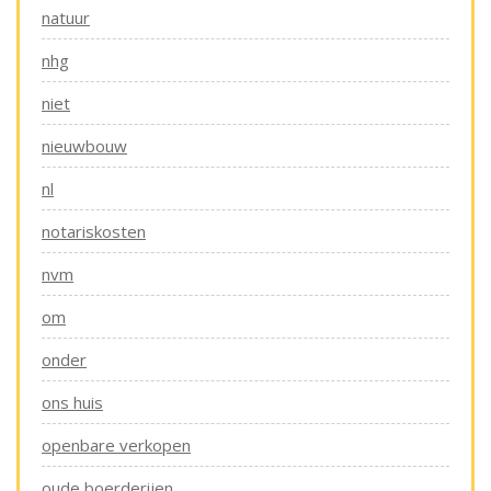
natuur
nhg
niet
nieuwbouw
nl
notariskosten
nvm
om
onder
ons huis
openbare verkopen
oude boerderijen