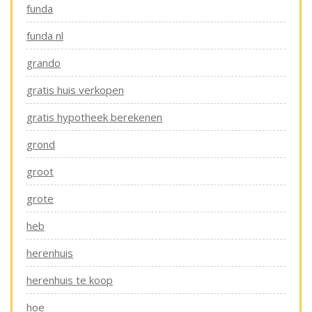
funda
funda nl
grando
gratis huis verkopen
gratis hypotheek berekenen
grond
groot
grote
heb
herenhuis
herenhuis te koop
hoe