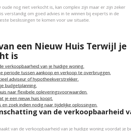
 oude nog niet verkocht is, kan complex zijn maar er zijn zeker
s verstandig om goed advies in te winnen bij experts in de
este beslissingen te komen voor uw situatie.
van een Nieuw Huis Terwijl je
t is
 de verkoopbaarheid van je huidige woning.
 periode tussen aankoop en verkoop te overbruggen.
ieel adviseur of hypotheekverstrekker.
je budgetplanning.
huis naar flexibele opleveringsvoorwaarden.
at je een nieuw huis koopt.
n zoek indien nodig naar tijdelijke oplossingen.
 inschatting van de verkoopbaarheid 
 maakt van de verkoopbaarheid van je huidige woning voordat je be