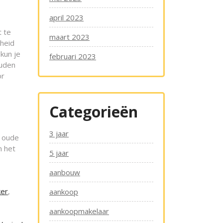
april 2023
t te
maart 2023
kheid
kun je
februari 2023
ouden
or
Categorieën
3 jaar
w oude
n het
5 jaar
aanbouw
ker
,
aankoop
aankoopmakelaar