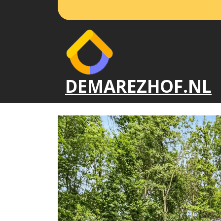
Naar
de
inhoud
gaan
DEMAREZHOF.NL