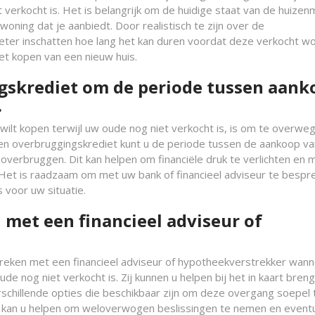
 verkocht is. Het is belangrijk om de huidige staat van de huizen
woning dat je aanbiedt. Door realistisch te zijn over de
beter inschatten hoe lang het kan duren voordat deze verkocht w
et kopen van een nieuw huis.
skrediet om de periode tussen aank
.
 wilt kopen terwijl uw oude nog niet verkocht is, is om te overwe
en overbruggingskrediet kunt u de periode tussen de aankoop v
verbruggen. Dit kan helpen om financiële druk te verlichten en 
s. Het is raadzaam om met uw bank of financieel adviseur te bespr
 voor uw situatie.
met een financieel adviseur of
reken met een financieel adviseur of hypotheekverstrekker wann
e nog niet verkocht is. Zij kunnen u helpen bij het in kaart bren
erschillende opties die beschikbaar zijn om deze overgang soepel 
al kan u helpen om weloverwogen beslissingen te nemen en event