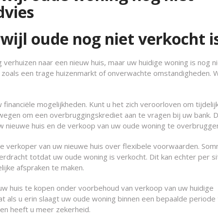
dvies
ijl oude nog niet verkocht i
ag verhuizen naar een nieuw huis, maar uw huidige woning is nog n
, zoals een trage huizenmarkt of onverwachte omstandigheden. W
w financiële mogelijkheden. Kunt u het zich veroorloven om tijdeli
wegen om een overbruggingskrediet aan te vragen bij uw bank. D
w nieuwe huis en de verkoop van uw oude woning te overbrugge
e verkoper van uw nieuwe huis over flexibele voorwaarden. So
rdracht totdat uw oude woning is verkocht. Dit kan echter per si
elijke afspraken te maken.
uw huis te kopen onder voorbehoud van verkoop van uw huidige
at als u erin slaagt uw oude woning binnen een bepaalde periode 
 en heeft u meer zekerheid.