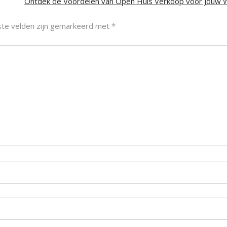
Ontdek de Voordelen van Open Huis Verkoop voor Jouw 
ste velden zijn gemarkeerd met
*