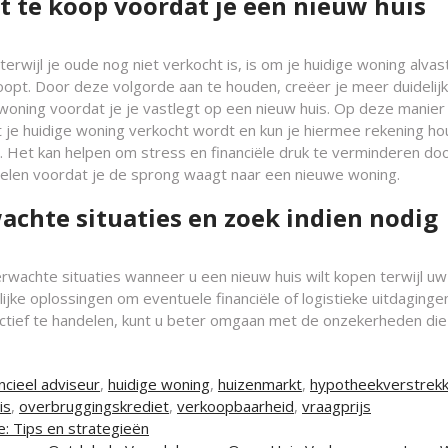
t te koop voordat je een nieuw huis
erwijl je oude nog niet verkocht is, is om je huidige woning alvas
opt. Door deze volgorde aan te houden, creëer je meer duidelij
woning voordat je je vastlegt op een nieuw huis. Op deze manier 
t je huidige woning verkocht wordt en kun je hiermee rekening h
. Het kan helpen om stress en financiële druk te verminderen do
delen voordat je de sprong waagt naar een nieuwe woning.
chte situaties en zoek indien nodig
erwachte situaties wanneer u een nieuw huis wilt kopen terwijl u
elijke oplossingen om eventuele financiële of logistieke uitdaginge
oactief te handelen, kunt u beter omgaan met de onzekerheden die
ncieel adviseur
,
huidige woning
,
huizenmarkt
,
hypotheekverstrek
is
,
overbruggingskrediet
,
verkoopbaarheid
,
vraagprijs
: Tips en strategieën