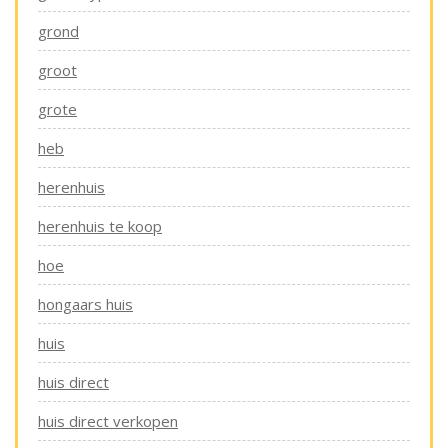
grond
groot
grote
heb
herenhuis
herenhuis te koop
hoe
hongaars huis
huis
huis direct
huis direct verkopen