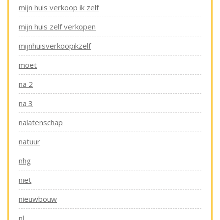
mijn huis verkoop ik zelf
mijn huis zelf verkopen
mijnhuisverkoopikzelf
moet
na 2
na 3
nalatenschap
natuur
nhg
niet
nieuwbouw
nl