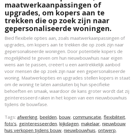
maatwerkaanpassingen of
upgrades, om kopers aan te
trekken die op zoek zijn naar
gepersonaliseerde woningen.
Bied flexibele opties aan, zoals maatwerkaanpassingen of
upgrades, om kopers aan te trekken die op zoek zijn naar
gepersonaliseerde woningen. Door potentiële kopers de
mogelijkheid te geven om hun nieuwbouwhuis naar eigen
wens aan te passen, creëert u een aantrekkelijk aanbod
voor mensen die op zoek zijn naar een gepersonaliseerde
woning. Maatwerkopties en upgrades stellen kopers in staat
om de woning te laten aansluiten bij hun specifieke
behoeften en smaak, waardoor de kans groter wordt dat zij
geïnteresseerd raken in het kopen van een nieuwbouwhuis
tijdens de bouwfase.
Tags:
afwerking
,
beelden
,
bouw
,
communicatie
,
flexibiliteit
,
foto's
,
geïnteresseerden
,
kijkdagen
,
makelaar
,
nieuwbouw
huis verkopen tijdens bouw
,
nieuwbouwhuis
,
ontwerp
,