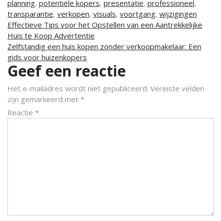
planning
,
potentiële kopers
,
presentatie
,
professioneel
,
transparantie
,
verkopen
,
visuals
,
voortgang
,
wijzigingen
Berichtnavigatie
Effectieve Tips voor het Opstellen van een Aantrekkelijke
Huis te Koop Advertentie
Zelfstandig een huis kopen zonder verkoopmakelaar: Een
gids voor huizenkopers
Geef een reactie
Het e-mailadres wordt niet gepubliceerd.
Vereiste velden
zijn gemarkeerd met
*
Reactie
*