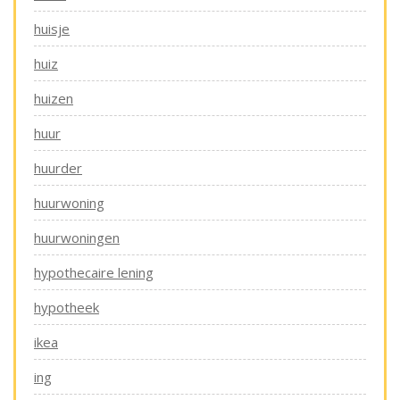
huisje
huiz
huizen
huur
huurder
huurwoning
huurwoningen
hypothecaire lening
hypotheek
ikea
ing