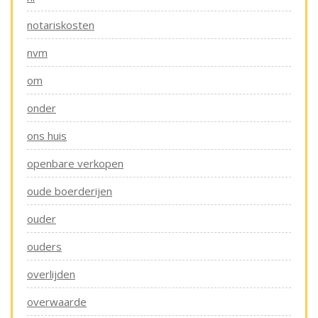
notariskosten
nvm
om
onder
ons huis
openbare verkopen
oude boerderijen
ouder
ouders
overlijden
overwaarde