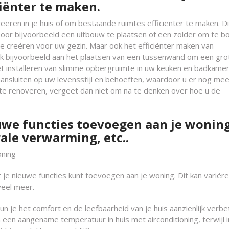
iënter te maken.
ren in je huis of om bestaande ruimtes efficiënter te maken. Dit
Door bijvoorbeeld een uitbouw te plaatsen of een zolder om te 
te creëren voor uw gezin. Maar ook het efficiënter maken van
nk bijvoorbeeld aan het plaatsen van een tussenwand om een gro
et installeren van slimme opbergruimte in uw keuken en badkame
aansluiten op uw levensstijl en behoeften, waardoor u er nog mee
te renoveren, vergeet dan niet om na te denken over hoe u de
uwe functies toevoegen aan je wonin
rale verwarming, etc..
oning
 je nieuwe functies kunt toevoegen aan je woning. Dit kan variër
veel meer.
 je het comfort en de leefbaarheid van je huis aanzienlijk verbe
 een aangename temperatuur in huis met airconditioning, terwijl 