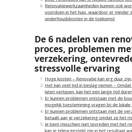
Renovatiewerkzaamheden kunnen ook worde
voordoen in het huis, waardoor er minder 
onderhoudskosten in de toekomst
De 6 nadelen van renov
proces, problemen me
verzekering, ontevred
stressvolle ervaring
Hoge kosten – Renovatie kan erg duur zijn,
Het kan veel tijd in beslag nemen – Omda
laten verlopen, kan het een lange tijd duren
Er kunnen problemen ontstaan met de bouw
mogelijk toestemming vragen bij de lokale a
Er kunnen problemen ontstaan met de verz
betaalt aan je verzekering omdat ze het ri
Je bent misschien niet tevreden met het res
kan je teleurgesteld zijn in het resultaat 