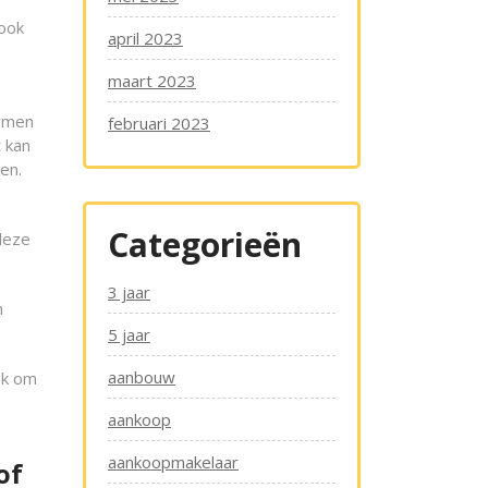
 ook
april 2023
maart 2023
armen
februari 2023
 kan
en.
Categorieën
 deze
3 jaar
n
5 jaar
aanbouw
ok om
aankoop
aankoopmakelaar
of