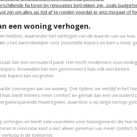
schillende factoren bij renovaties betrokken zijn, zoals budgette
ol zijn om alles op tijd af te ronden voordat er iets misgaat of fo
an een woning verhogen.
len hebben, waaronder het verhogen van de waarde van uw huis.
t u het aantrekkelijker voor potentiële kopers en kunt u meer g
 staat dan een verouderd pand. Het heeft modernere voorzienin
eel kopers. Bovendien kan een gerenoveerd huis ook een betere
iële kopers kan vergroten.
aarde toevoegen aan uw woning. Ook tijdens uw verblijf in het hui
rd huis biedt immers meer comfort en gemak dan een verouderd 
nergiebesparende maatregelen, waardoor u op lange termijn gel
 verhogen en biedt vele voordelen voor huiseigenaren die hun h
eren in renovatie kunt u niet alleen genieten van meer comfort t
de verkoop in de toekomst.