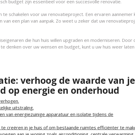
isch budget zijn essentieel voor een succesvolle renovatie.
n te schakelen voor uw renovatieproject. Een ervaren aannemer 
en van een plan van aanpak. Zo weet u zeker dat uw renovatiepro
iseigenaren die hun huis willen upgraden en moderniseren. Door 
a te denken over uw wensen en budget, kunt u uw huis weer laten
atie: verhoog de waarde van je
ld op energie en onderhoud
verhogen.
ijke uitstraling.
en van energiezuinige apparatuur en isolatie tijdens de
e creëren in je huis of om bestaande ruimtes efficiënter te mak
voegen aan je woning zoals airconditioning, centrale verwarming, 