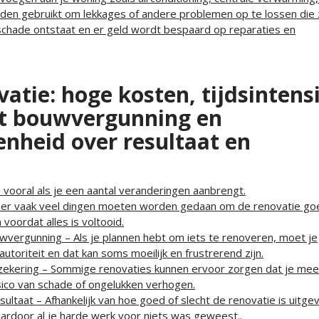
n gebruikt om lekkages of andere problemen op te lossen die 
schade ontstaat en er geld wordt bespaard op reparaties en
atie: hoge kosten, tijdsintens
t bouwvergunning en
enheid over resultaat en
 vooral als je een aantal veranderingen aanbrengt.
t er vaak veel dingen moeten worden gedaan om de renovatie go
 voordat alles is voltooid.
vergunning – Als je plannen hebt om iets te renoveren, moet je
utoriteit en dat kan soms moeilijk en frustrerend zijn.
ekering – Sommige renovaties kunnen ervoor zorgen dat je mee
sico van schade of ongelukken verhogen.
ultaat – Afhankelijk van hoe goed of slecht de renovatie is uitge
waardoor al je harde werk voor niets was geweest..