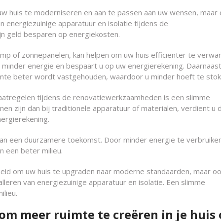
m uw huis te moderniseren en aan te passen aan uw wensen, maar
n energiezuinige apparatuur en isolatie tijdens de
jn geld besparen op energiekosten.
mp of zonnepanelen, kan helpen om uw huis efficiënter te verw
u minder energie en bespaart u op uw energierekening. Daarnaast
rmte beter wordt vastgehouden, waardoor u minder hoeft te stok
aatregelen tijdens de renovatiewerkzaamheden is een slimme
nen zijn dan bij traditionele apparatuur of materialen, verdient u
nergierekening.
aan een duurzamere toekomst. Door minder energie te verbruike
n een beter milieu.
jkheid om uw huis te upgraden naar moderne standaarden, maar o
alleren van energiezuinige apparatuur en isolatie. Een slimme
lieu.
m meer ruimte te creëren in je huis 