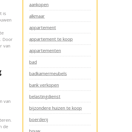
aankopen
 is
alkmaar
bouwen
appartement
te
appartement te koop
r. Door
r van
appartementen
bad
g
badkamermeubels
bank verkopen
belastingdienst
en van
bijzondere huizen te koop
boerderij
teren.
in de
bouw