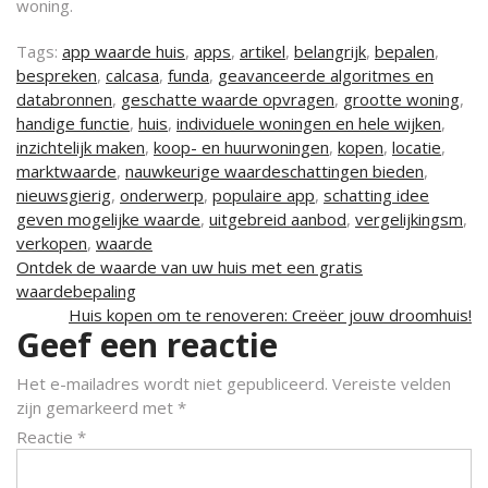
woning.
Tags:
app waarde huis
,
apps
,
artikel
,
belangrijk
,
bepalen
,
bespreken
,
calcasa
,
funda
,
geavanceerde algoritmes en
databronnen
,
geschatte waarde opvragen
,
grootte woning
,
handige functie
,
huis
,
individuele woningen en hele wijken
,
inzichtelijk maken
,
koop- en huurwoningen
,
kopen
,
locatie
,
marktwaarde
,
nauwkeurige waardeschattingen bieden
,
nieuwsgierig
,
onderwerp
,
populaire app
,
schatting idee
geven mogelijke waarde
,
uitgebreid aanbod
,
vergelijkingsm
,
verkopen
,
waarde
Berichtnavigatie
Ontdek de waarde van uw huis met een gratis
waardebepaling
Huis kopen om te renoveren: Creëer jouw droomhuis!
Geef een reactie
Het e-mailadres wordt niet gepubliceerd.
Vereiste velden
zijn gemarkeerd met
*
Reactie
*