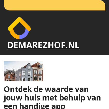
Naar
de
inhoud
gaan
DEMAREZHOF.NL
Ontdek de waarde van
jouw huis met behulp van
een handige app