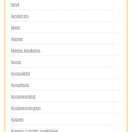
kind
kinderen
klein
kleine
kleine keukens
koop
koopakte
koophuis
koopwoning
koopwoningen
kopen
kopen zonder makelaar