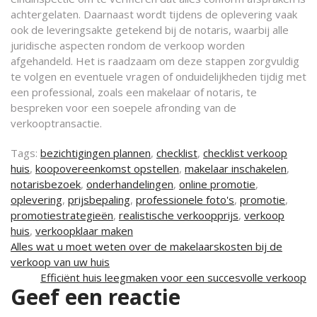
achtergelaten. Daarnaast wordt tijdens de oplevering vaak
ook de leveringsakte getekend bij de notaris, waarbij alle
juridische aspecten rondom de verkoop worden
afgehandeld. Het is raadzaam om deze stappen zorgvuldig
te volgen en eventuele vragen of onduidelijkheden tijdig met
een professional, zoals een makelaar of notaris, te
bespreken voor een soepele afronding van de
verkooptransactie.
Tags:
bezichtigingen plannen
,
checklist
,
checklist verkoop
huis
,
koopovereenkomst opstellen
,
makelaar inschakelen
,
notarisbezoek
,
onderhandelingen
,
online promotie
,
oplevering
,
prijsbepaling
,
professionele foto's
,
promotie
,
promotiestrategieën
,
realistische verkoopprijs
,
verkoop
huis
,
verkoopklaar maken
Berichtnavigatie
Alles wat u moet weten over de makelaarskosten bij de
verkoop van uw huis
Efficiënt huis leegmaken voor een succesvolle verkoop
Geef een reactie