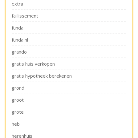
extra
faillissement
funda
funda nl
grando
gratis huis verkopen
gratis hypotheek berekenen
grond
groot
grote
heb
herenhuis