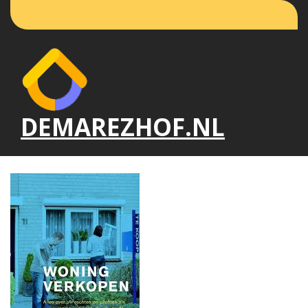
Naar
de
inhoud
gaan
DEMAREZHOF.NL