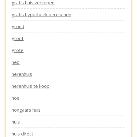
gratis huis verkopen
gratis hypotheek berekenen
grond
groot
grote
heb
herenhuis
herenhuis te koop
hoe
hongaars huis
huis
huis direct