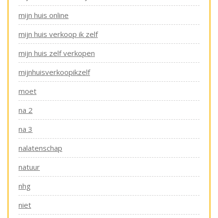
mijn huis online
mijn huis verkoop ik zelf
mijn huis zelf verkopen
mijnhuisverkoopikzelf
moet
na 2
na 3
nalatenschap
natuur
nhg
niet