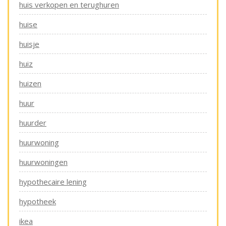
huis verkopen en terughuren
huise
huisje
huiz
huizen
huur
huurder
huurwoning
huurwoningen
hypothecaire lening
hypotheek
ikea