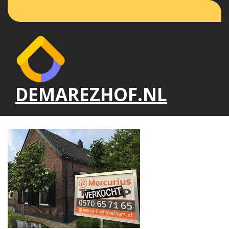
Naar
de
inhoud
gaan
DEMAREZHOF.NL