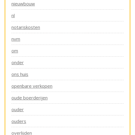
nieuwbouw
nl
notariskosten
nvm
om
onder
ons huis
openbare verkopen
oude boerderijen
ouder
ouders
overlijden