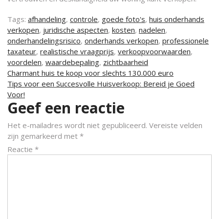
Tags:
afhandeling
,
controle
,
goede foto's
,
huis onderhands
verkopen
,
juridische aspecten
,
kosten
,
nadelen
,
onderhandelingsrisico
,
onderhands verkopen
,
professionele
taxateur
,
realistische vraagprijs
,
verkoopvoorwaarden
,
voordelen
,
waardebepaling
,
zichtbaarheid
Berichtnavigatie
Charmant huis te koop voor slechts 130.000 euro
Tips voor een Succesvolle Huisverkoop: Bereid je Goed
Voor!
Geef een reactie
Het e-mailadres wordt niet gepubliceerd.
Vereiste velden
zijn gemarkeerd met
*
Reactie
*