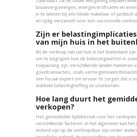
Daarnaast zal de lokale wetgeving bepalen wel
bouwvergunningen, energiecertificaten en even
in te winnen bij een lokale makelaar of juridis
en tijdig verzamelt voor een succesvolle verkoop
Zijn er belastingimplicatie
van mijn huis in het buiten
Bij de verkoop van uw huis in het buitenland zijn
om te begrijpen hoe de belastingwetten in zowel
toepassing zijn. Verschillende landen hanteren 
goedtransacties, zoals vermogenswinstbelasting
een fiscaal expert om ervoor te zorgen dat u vo
dubbele belastingheffing te voorkomen.
Hoe lang duurt het gemidde
verkopen?
Het gemiddelde tijdsbestek voor het verkopen van
verschillende factoren. In het algemeen kan het
invloed zijn op de verkoopduur zijn onder ande
specifieke gebied, de prijsstelling van de wonin