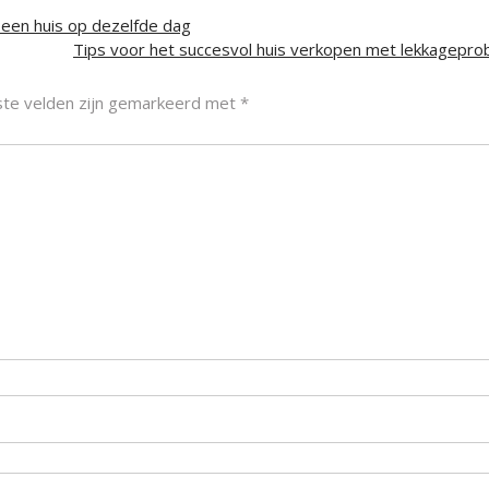
 een huis op dezelfde dag
Tips voor het succesvol huis verkopen met lekkagepr
ste velden zijn gemarkeerd met
*