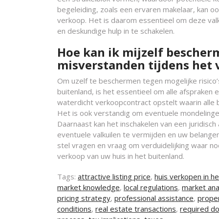
begeleiding, zoals een ervaren makelaar, kan oo
verkoop. Het is daarom essentieel om deze valku
en deskundige hulp in te schakelen.
Hoe kan ik mijzelf bescherm
misverstanden tijdens het
Om uzelf te beschermen tegen mogelijke risico’
buitenland, is het essentieel om alle afspraken 
waterdicht verkoopcontract opstelt waarin alle
Het is ook verstandig om eventuele mondelinge
Daarnaast kan het inschakelen van een juridisch
eventuele valkuilen te vermijden en uw belange
stel vragen en vraag om verduidelijking waar n
verkoop van uw huis in het buitenland.
Tags:
attractive listing price
,
huis verkopen in he
market knowledge
,
local regulations
,
market ana
pricing strategy
,
professional assistance
,
proper
conditions
,
real estate transactions
,
required do