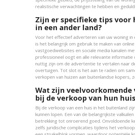
realistische verwachtingen te hebben en geduldig
Zijn er specifieke tips voo
in een ander land?
Voor het effectief adverteren van uw woning in ee
is het belangrijk om gebruik te maken van online
vastgoedwebsites en sociale media kanalen met 
professioneel oogt en alle relevante informatie 
nuttig zijn om de advertentie te vertalen naar 
overtuigen. Tot slot is het aan te raden om sa
verkopen van huizen aan buitenlandse kopers, z
Wat zijn veelvoorkomende 
bij de verkoop van hun huis
Bij de verkoop van een huis in het buitenland z
kunnen lopen. Een van de belangrijkste valkuilen
betrekking tot onroerend goed. Onvoldoende ken
zelfs juridische complicaties tijdens het verkoo
een struikelblok vormen, waardoor potentiële k