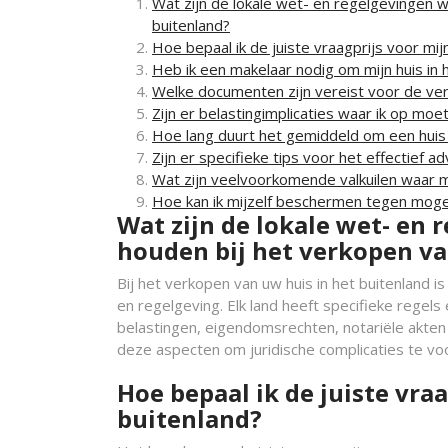
Wat zijn de lokale wet- en regelgevingen w
buitenland?
Hoe bepaal ik de juiste vraagprijs voor mij
Heb ik een makelaar nodig om mijn huis in 
Welke documenten zijn vereist voor de ver
Zijn er belastingimplicaties waar ik op moet
Hoe lang duurt het gemiddeld om een huis 
Zijn er specifieke tips voor het effectief 
Wat zijn veelvoorkomende valkuilen waar m
Hoe kan ik mijzelf beschermen tegen mogel
Wat zijn de lokale wet- en
houden bij het verkopen va
Bij het verkopen van uw huis in het buitenland i
en regelgeving. Elk land heeft specifieke regel
belastingen, eigendomsrechten, notariële akten
deze aspecten om juridische complicaties te v
Hoe bepaal ik de juiste vra
buitenland?