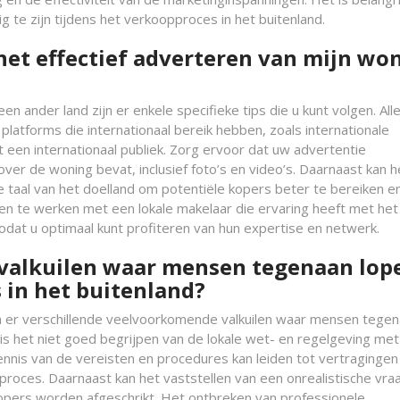
 te zijn tijdens het verkoopproces in het buitenland.
r het effectief adverteren van mijn wo
n ander land zijn er enkele specifieke tips die u kunt volgen. All
 platforms die internationaal bereik hebben, zoals internationale
een internationaal publiek. Zorg ervoor dat uw advertentie
over de woning bevat, inclusief foto’s en video’s. Daarnaast kan h
de taal van het doelland om potentiële kopers beter te bereiken e
men te werken met een lokale makelaar die ervaring heeft met het
odat u optimaal kunt profiteren van hun expertise en netwerk.
valkuilen waar mensen tegenaan lop
 in het buitenland?
ijn er verschillende veelvoorkomende valkuilen waar mensen tege
 is het niet goed begrijpen van de lokale wet- en regelgeving met
nis van de vereisten en procedures kan leiden tot vertragingen
pproces. Daarnaast kan het vaststellen van een onrealistische vraa
opers worden afgeschrikt. Het ontbreken van professionele