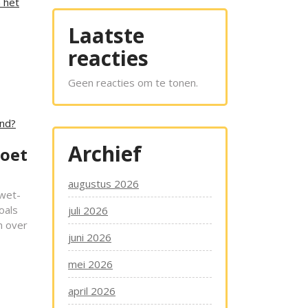
 het
Laatste
reacties
Geen reacties om te tonen.
and?
Archief
moet
augustus 2026
 wet-
oals
juli 2026
n over
juni 2026
mei 2026
april 2026