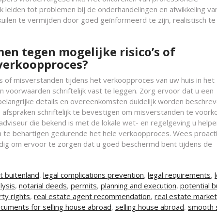
k leiden tot problemen bij de onderhandelingen en afwikkeling va
ilen te vermijden door goed geïnformeerd te zijn, realistisch te 
en tegen mogelijke risico’s of
 verkoopproces?
s of misverstanden tijdens het verkoopproces van uw huis in het
en voorwaarden schriftelijk vast te leggen. Zorg ervoor dat u een
 belangrijke details en overeenkomsten duidelijk worden beschrev
 afspraken schriftelijk te bevestigen om misverstanden te voork
 adviseur die bekend is met de lokale wet- en regelgeving u help
n te behartigen gedurende het hele verkoopproces. Wees proacti
odig om ervoor te zorgen dat u goed beschermd bent tijdens de
t buitenland
,
legal complications prevention
,
legal requirements
,
lysis
,
notarial deeds
,
permits
,
planning and execution
,
potential 
ty rights
,
real estate agent recommendation
,
real estate market
cuments for selling house abroad
,
selling house abroad
,
smooth 