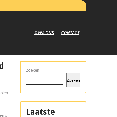
OVER ONS
CONTACT
d
Zoeken
Zoeken
mplex
Laatste
eerd