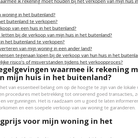
aarmee ik rekening moet houden bij het verkopen van mijn huis in
n woning in het buitenland?
het buitenland te verkopen?
koop van een huis in het buitenland?
 letten bij de verkoop van mijn huis in het buitenland?
in het buitenland te verkopen?
adverteren van mijn woning in een ander land?
ensen tegenaan lopen bij de verkoop van hun huis in het buitenl
ijke risico’s of misverstanden tijdens het verkoopproces?
 regelgevingen waarmee ik rekening 
n mijn huis in het buitenland?
s het van essentieel belang om op de hoogte te zijn van de lokale
s en procedures met betrekking tot onroerend goed transacties, z
 en vergunningen. Het is raadzaam om u goed te laten informere
oorkomen en een soepele verkoop van uw woning te garanderen.
agprijs voor mijn woning in het