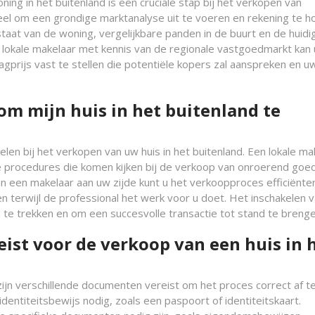
ing in het buitenland is een cruciale stap bij het verkopen van
eel om een grondige marktanalyse uit te voeren en rekening te 
staat van de woning, vergelijkbare panden in de buurt en de huidi
lokale makelaar met kennis van de regionale vastgoedmarkt kan 
agprijs vast te stellen die potentiële kopers zal aanspreken en u
om mijn huis in het buitenland te
len bij het verkopen van uw huis in het buitenland. Een lokale ma
e procedures die komen kijken bij de verkoop van onroerend goed
an een makelaar aan uw zijde kunt u het verkoopproces efficiënter
n terwijl de professional het werk voor u doet. Het inschakelen 
 te trekken en om een succesvolle transactie tot stand te brenge
ist voor de verkoop van een huis in 
zijn verschillende documenten vereist om het proces correct af t
identiteitsbewijs nodig, zoals een paspoort of identiteitskaart.