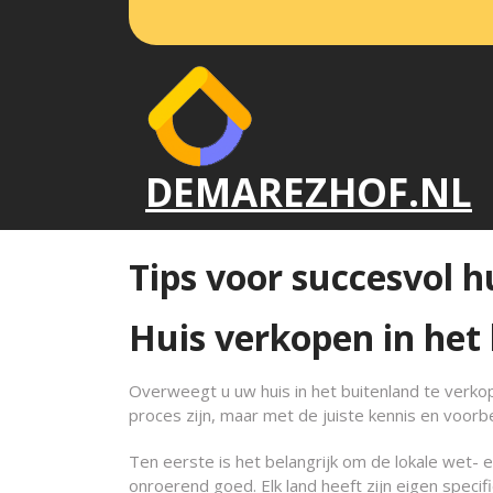
Naar
de
inhoud
gaan
DEMAREZHOF.NL
Tips voor succesvol h
Huis verkopen in het
Overweegt u uw huis in het buitenland te verk
proces zijn, maar met de juiste kennis en voorbe
Ten eerste is het belangrijk om de lokale wet- 
onroerend goed. Elk land heeft zijn eigen spec