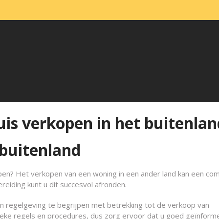
uis verkopen in het buitenlan
 buitenland
open? Het verkopen van een woning in een ander land kan een co
reiding kunt u dit succesvol afronden.
en regelgeving te begrijpen met betrekking tot de verkoop van
ifieke regels en procedures, dus zorg ervoor dat u goed geïnform