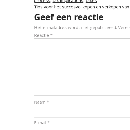
process
,
tax implications
,
taxes
Berichtnavigatie
Tips voor het succesvol kopen en verkopen van
Geef een reactie
Het e-mailadres wordt niet gepubliceerd.
Verei
Reactie
*
Naam
*
E-mail
*