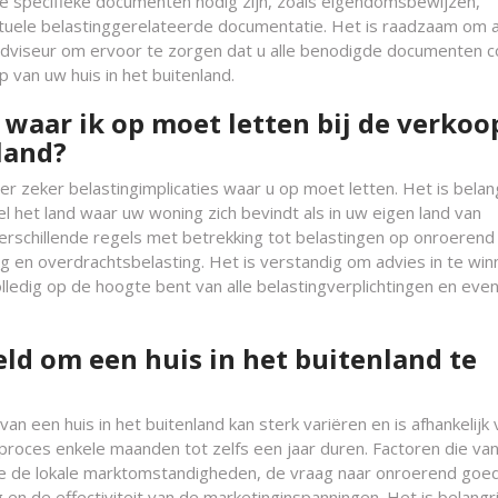
ke specifieke documenten nodig zijn, zoals eigendomsbewijzen,
tuele belastinggerelateerde documentatie. Het is raadzaam om 
ch adviseur om ervoor te zorgen dat u alle benodigde documenten c
 van uw huis in het buitenland.
s waar ik op moet letten bij de verkoo
land?
 er zeker belastingimplicaties waar u op moet letten. Het is belang
 het land waar uw woning zich bevindt als in uw eigen land van
verschillende regels met betrekking tot belastingen op onroerend
 en overdrachtsbelasting. Het is verstandig om advies in te winn
lledig op de hoogte bent van alle belastingverplichtingen en eve
ld om een huis in het buitenland te
 een huis in het buitenland kan sterk variëren en is afhankelijk 
 proces enkele maanden tot zelfs een jaar duren. Factoren die va
re de lokale marktomstandigheden, de vraag naar onroerend goed
g en de effectiviteit van de marketinginspanningen. Het is belangr