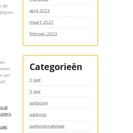
n de
april 2023
blijven
maart 2023
februari 2023
en.
Categorieën
omen.
en om
3 jaar
ef,
5 jaar
aanbouw
local
buyers
,
aankoop
aankoopmakelaar
sale