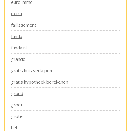
euro immo
extra
faillissement
funda
funda nl
grando
gratis huis verkopen
gratis hypotheek berekenen
grond
groot
grote
heb