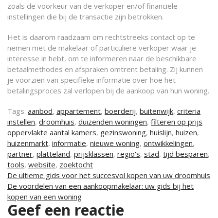
zoals de voorkeur van de verkoper en/of financiële
instellingen die bij de transactie zijn betrokken.
Het is daarom raadzaam om rechtstreeks contact op te
nemen met de makelaar of particuliere verkoper waar je
interesse in hebt, om te informeren naar de beschikbare
betaalmethodes en afspraken omtrent betaling. Zij kunnen
je voorzien van specifieke informatie over hoe het
betalingsproces zal verlopen bij de aankoop van hun woning.
Tags:
aanbod
,
appartement
,
boerderij
,
buitenwijk
,
criteria
instellen
,
droomhuis
,
duizenden woningen
,
filteren op prijs
oppervlakte aantal kamers
,
gezinswoning
,
huislijn
,
huizen
,
huizenmarkt
,
informatie
,
nieuwe woning
,
ontwikkelingen
,
partner
,
platteland
,
prijsklassen
,
regio's
,
stad
,
tijd besparen
,
tools
,
website
,
zoektocht
Berichtnavigatie
De ultieme gids voor het succesvol kopen van uw droomhuis
De voordelen van een aankoopmakelaar: uw gids bij het
kopen van een woning
Geef een reactie