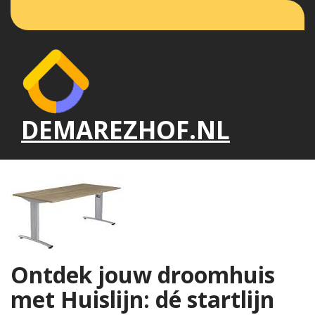
Naar
de
inhoud
gaan
DEMAREZHOF.NL
Ontdek jouw droomhuis
met Huislijn: dé startlijn