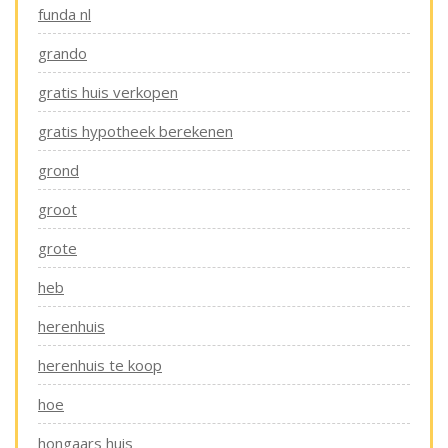
funda nl
grando
gratis huis verkopen
gratis hypotheek berekenen
grond
groot
grote
heb
herenhuis
herenhuis te koop
hoe
hongaars huis