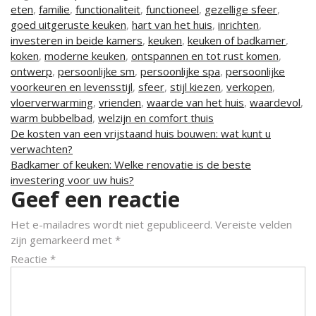
eten
,
familie
,
functionaliteit
,
functioneel
,
gezellige sfeer
,
goed uitgeruste keuken
,
hart van het huis
,
inrichten
,
investeren in beide kamers
,
keuken
,
keuken of badkamer
,
koken
,
moderne keuken
,
ontspannen en tot rust komen
,
ontwerp
,
persoonlijke sm
,
persoonlijke spa
,
persoonlijke
voorkeuren en levensstijl
,
sfeer
,
stijl kiezen
,
verkopen
,
vloerverwarming
,
vrienden
,
waarde van het huis
,
waardevol
,
warm bubbelbad
,
welzijn en comfort thuis
Berichtnavigatie
De kosten van een vrijstaand huis bouwen: wat kunt u
verwachten?
Badkamer of keuken: Welke renovatie is de beste
investering voor uw huis?
Geef een reactie
Het e-mailadres wordt niet gepubliceerd.
Vereiste velden
zijn gemarkeerd met
*
Reactie
*