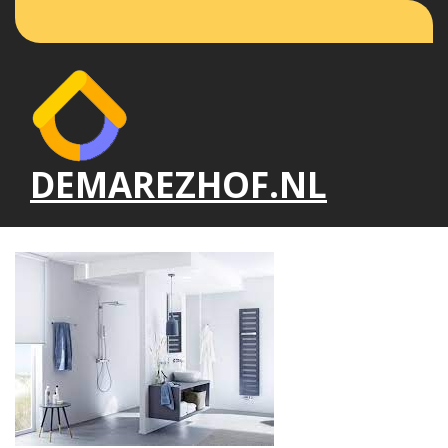
Naar
de
inhoud
gaan
DEMAREZHOF.NL