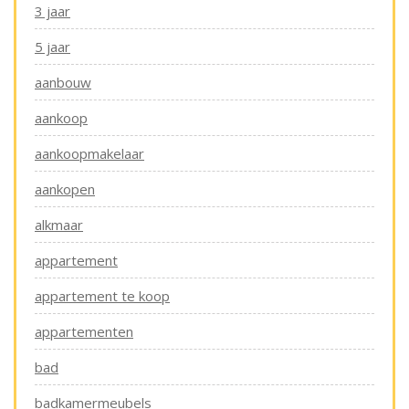
3 jaar
5 jaar
aanbouw
aankoop
aankoopmakelaar
aankopen
alkmaar
appartement
appartement te koop
appartementen
bad
badkamermeubels