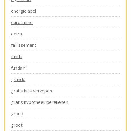
energielabel
euro immo
extra
faillissement
funda
funda nl
grando
gratis huis verkopen
gratis hypotheek berekenen
grond
groot