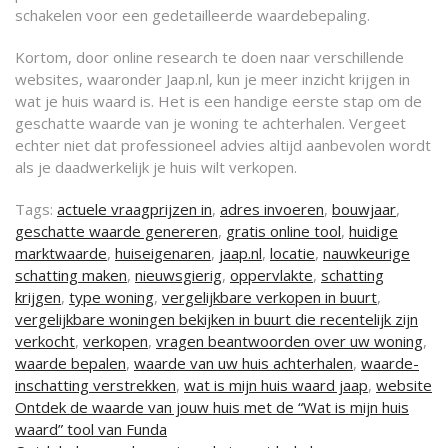
schakelen voor een gedetailleerde waardebepaling.
Kortom, door online research te doen naar verschillende
websites, waaronder Jaap.nl, kun je meer inzicht krijgen in
wat je huis waard is. Het is een handige eerste stap om de
geschatte waarde van je woning te achterhalen. Vergeet
echter niet dat professioneel advies altijd aanbevolen wordt
als je daadwerkelijk je huis wilt verkopen.
Tags:
actuele vraagprijzen in
,
adres invoeren
,
bouwjaar
,
geschatte waarde genereren
,
gratis online tool
,
huidige
marktwaarde
,
huiseigenaren
,
jaap.nl
,
locatie
,
nauwkeurige
schatting maken
,
nieuwsgierig
,
oppervlakte
,
schatting
krijgen
,
type woning
,
vergelijkbare verkopen in buurt
,
vergelijkbare woningen bekijken in buurt die recentelijk zijn
verkocht
,
verkopen
,
vragen beantwoorden over uw woning
,
waarde bepalen
,
waarde van uw huis achterhalen
,
waarde-
inschatting verstrekken
,
wat is mijn huis waard jaap
,
website
Berichtnavigatie
Ontdek de waarde van jouw huis met de “Wat is mijn huis
waard” tool van Funda