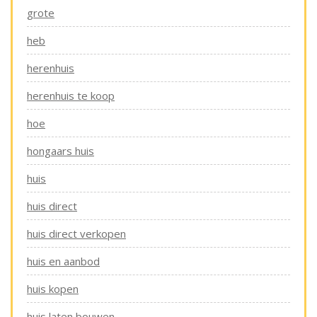
grote
heb
herenhuis
herenhuis te koop
hoe
hongaars huis
huis
huis direct
huis direct verkopen
huis en aanbod
huis kopen
huis laten bouwen