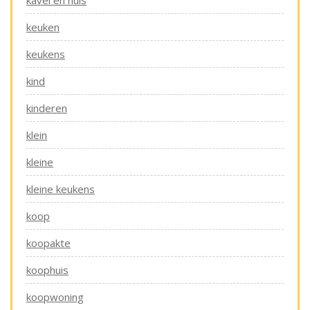
kavel en huis
keuken
keukens
kind
kinderen
klein
kleine
kleine keukens
koop
koopakte
koophuis
koopwoning