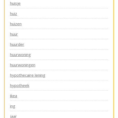
huisje
huiz
huizen
huur
huurder
huurwoning
huurwoningen
hypothecaire lening
hypotheek
ikea
ing
jaar