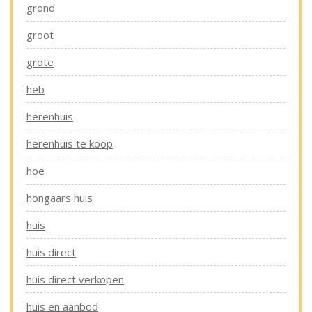
grond
groot
grote
heb
herenhuis
herenhuis te koop
hoe
hongaars huis
huis
huis direct
huis direct verkopen
huis en aanbod