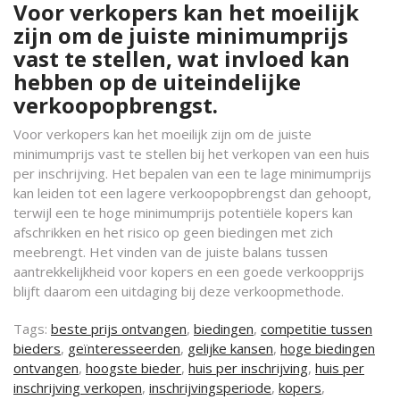
Voor verkopers kan het moeilijk
zijn om de juiste minimumprijs
vast te stellen, wat invloed kan
hebben op de uiteindelijke
verkoopopbrengst.
Voor verkopers kan het moeilijk zijn om de juiste
minimumprijs vast te stellen bij het verkopen van een huis
per inschrijving. Het bepalen van een te lage minimumprijs
kan leiden tot een lagere verkoopopbrengst dan gehoopt,
terwijl een te hoge minimumprijs potentiële kopers kan
afschrikken en het risico op geen biedingen met zich
meebrengt. Het vinden van de juiste balans tussen
aantrekkelijkheid voor kopers en een goede verkoopprijs
blijft daarom een uitdaging bij deze verkoopmethode.
Tags:
beste prijs ontvangen
,
biedingen
,
competitie tussen
bieders
,
geïnteresseerden
,
gelijke kansen
,
hoge biedingen
ontvangen
,
hoogste bieder
,
huis per inschrijving
,
huis per
inschrijving verkopen
,
inschrijvingsperiode
,
kopers
,