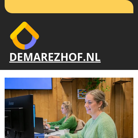
Naar
de
inhoud
gaan
DEMAREZHOF.NL