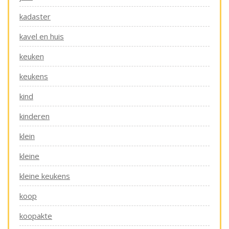
kadaster
kavel en huis
keuken
keukens
kind
kinderen
klein
kleine
kleine keukens
koop
koopakte