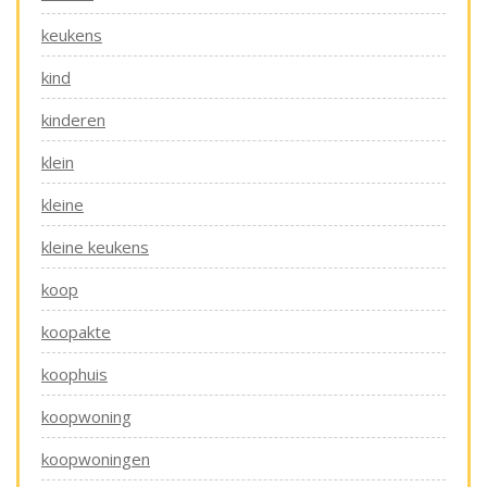
keukens
kind
kinderen
klein
kleine
kleine keukens
koop
koopakte
koophuis
koopwoning
koopwoningen