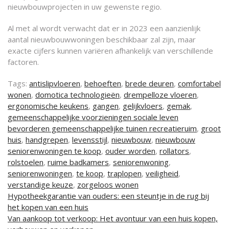
nieuwbouwprojecten in uw gewenste regio.
Al met al wordt verwacht dat er in 2023 een aanzienlijk
aantal nieuwbouwwoningen beschikbaar zal zijn, maar
exacte cijfers kunnen variëren afhankelijk van verschillende
factoren.
Tags:
antislipvloeren
,
behoeften
,
brede deuren
,
comfortabel
wonen
,
domotica technologieën
,
drempelloze vloeren
,
ergonomische keukens
,
gangen
,
gelijkvloers
,
gemak
,
gemeenschappelijke voorzieningen sociale leven
bevorderen gemeenschappelijke tuinen recreatieruim
,
groot
huis
,
handgrepen
,
levensstijl
,
nieuwbouw
,
nieuwbouw
seniorenwoningen te koop
,
ouder worden
,
rollators
,
rolstoelen
,
ruime badkamers
,
seniorenwoning
,
seniorenwoningen
,
te koop
,
traplopen
,
veiligheid
,
verstandige keuze
,
zorgeloos wonen
Berichtnavigatie
Hypotheekgarantie van ouders: een steuntje in de rug bij
het kopen van een huis
Van aankoop tot verkoop: Het avontuur van een huis kopen,