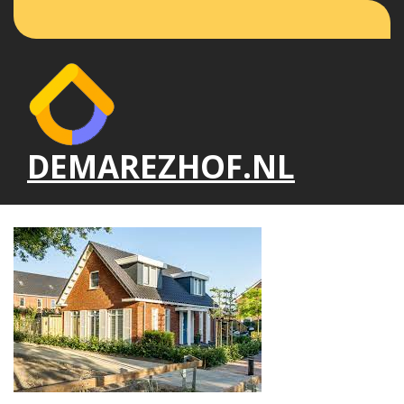
Naar
de
inhoud
gaan
DEMAREZHOF.NL