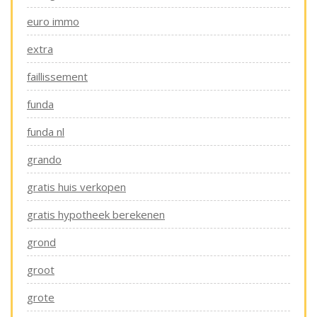
euro immo
extra
faillissement
funda
funda nl
grando
gratis huis verkopen
gratis hypotheek berekenen
grond
groot
grote