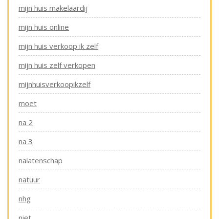
mijn huis makelaardij
mijn huis online
mijn huis verkoop ik zelf
mijn huis zelf verkopen
mijnhuisverkoopikzelf
moet
na 2
na 3
nalatenschap
natuur
nhg
niet