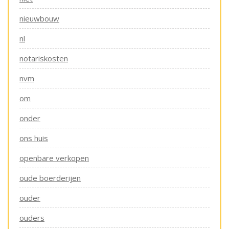
nieuwbouw
nl
notariskosten
nvm
om
onder
ons huis
openbare verkopen
oude boerderijen
ouder
ouders