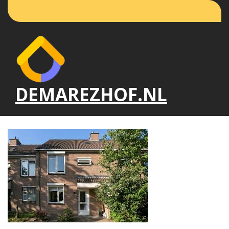
Naar
de
inhoud
gaan
DEMAREZHOF.NL