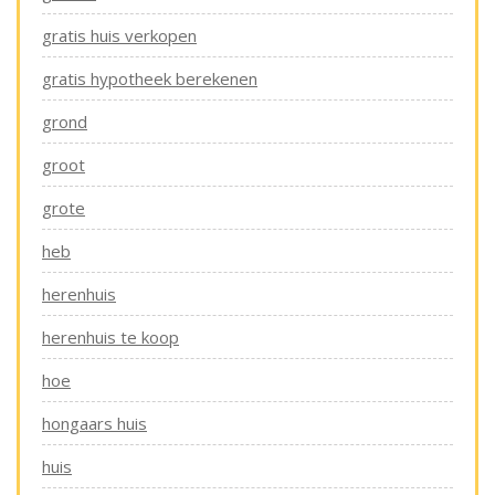
gratis huis verkopen
gratis hypotheek berekenen
grond
groot
grote
heb
herenhuis
herenhuis te koop
hoe
hongaars huis
huis