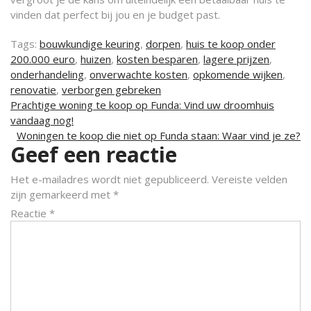
vinden dat perfect bij jou en je budget past.
Tags:
bouwkundige keuring
,
dorpen
,
huis te koop onder
200.000 euro
,
huizen
,
kosten besparen
,
lagere prijzen
,
onderhandeling
,
onverwachte kosten
,
opkomende wijken
,
renovatie
,
verborgen gebreken
Berichtnavigatie
Prachtige woning te koop op Funda: Vind uw droomhuis
vandaag nog!
Woningen te koop die niet op Funda staan: Waar vind je ze?
Geef een reactie
Het e-mailadres wordt niet gepubliceerd.
Vereiste velden
zijn gemarkeerd met
*
Reactie
*