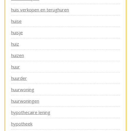
huis verkopen en terughuren
huise
huisje
huiz
huizen
huur
huurder
huurwoning
huurwoningen
hypothecaire lening
hypotheek