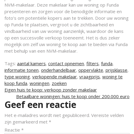
NVM-makelaar. Deze makelaar kan uw woning op Funda
presenteren en zorgen voor de benodigde informatie en
foto’s om potentiële kopers aan te trekken. Door uw woning
op Funda te plaatsen, vergroot u de zichtbaarheid en
vindbaarheid van uw woning aanzienlijk, waardoor de kans
op een succesvolle verkoop toeneemt. Het is dus zeker
mogelijk om zelf uw woning te koop aan te bieden via Funda
met behulp van een NVM-makelaar.
Tags:
aantal kamers
,
contact opnemen
,
filters
,
funda
,
informatie tonen
,
onderhandelbaar
,
oppervlakte
,
prijsklasse
,
type woning
,
verkopende makelaar
,
vraagprijs
,
woning te
koop funda
,
woningen
,
zoeken
Berichtnavigatie
Eigen huis te koop: verkoop zonder makelaar
Betaalbare woningen: huis te koop onder 200.000 euro
Geef een reactie
Het e-mailadres wordt niet gepubliceerd.
Vereiste velden
zijn gemarkeerd met
*
Reactie
*