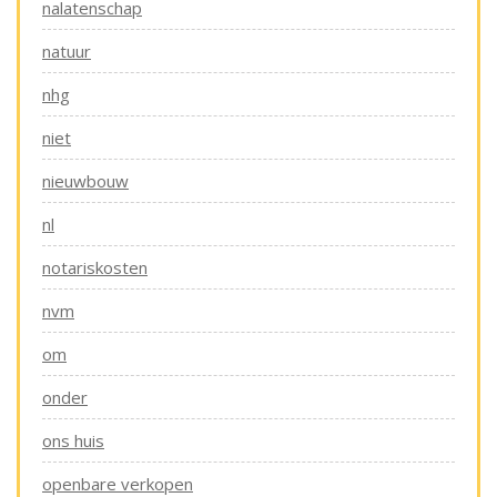
nalatenschap
natuur
nhg
niet
nieuwbouw
nl
notariskosten
nvm
om
onder
ons huis
openbare verkopen