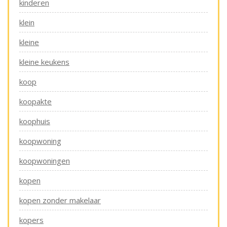
kinderen
klein
kleine
kleine keukens
koop
koopakte
koophuis
koopwoning
koopwoningen
kopen
kopen zonder makelaar
kopers