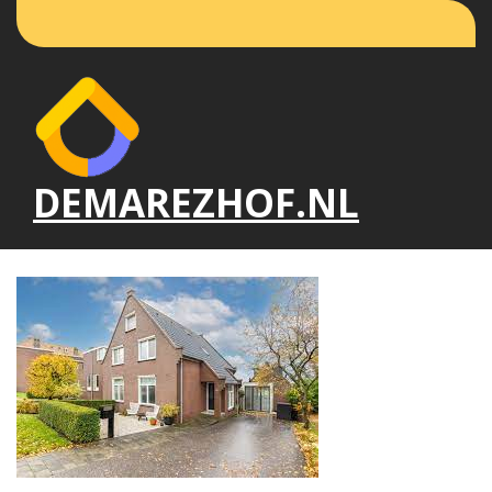
Naar
de
inhoud
gaan
DEMAREZHOF.NL