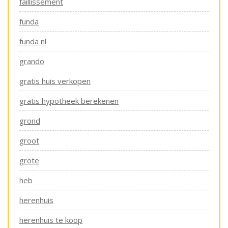
faillissement
funda
funda nl
grando
gratis huis verkopen
gratis hypotheek berekenen
grond
groot
grote
heb
herenhuis
herenhuis te koop