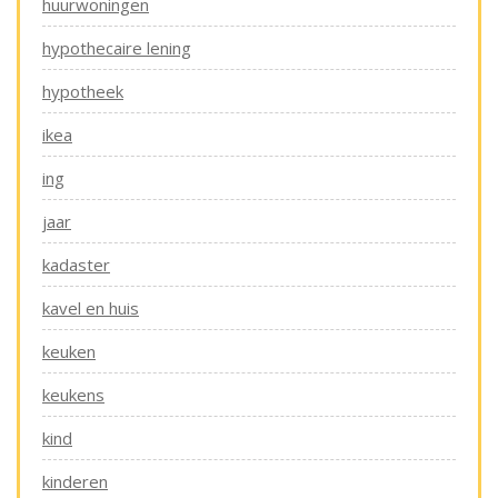
huurwoningen
hypothecaire lening
hypotheek
ikea
ing
jaar
kadaster
kavel en huis
keuken
keukens
kind
kinderen