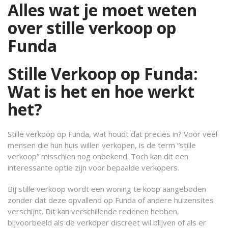
Alles wat je moet weten
over stille verkoop op
Funda
Stille Verkoop op Funda:
Wat is het en hoe werkt
het?
Stille verkoop op Funda, wat houdt dat precies in? Voor veel
mensen die hun huis willen verkopen, is de term “stille
verkoop” misschien nog onbekend. Toch kan dit een
interessante optie zijn voor bepaalde verkopers.
Bij stille verkoop wordt een woning te koop aangeboden
zonder dat deze opvallend op Funda of andere huizensites
verschijnt. Dit kan verschillende redenen hebben,
bijvoorbeeld als de verkoper discreet wil blijven of als er