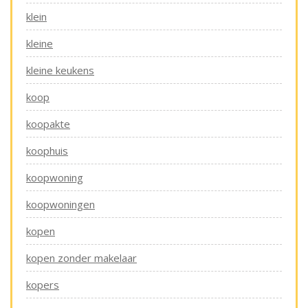
klein
kleine
kleine keukens
koop
koopakte
koophuis
koopwoning
koopwoningen
kopen
kopen zonder makelaar
kopers