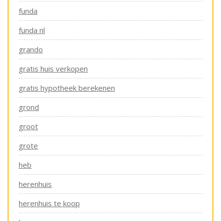
funda
funda nl
grando
gratis huis verkopen
gratis hypotheek berekenen
grond
groot
grote
heb
herenhuis
herenhuis te koop