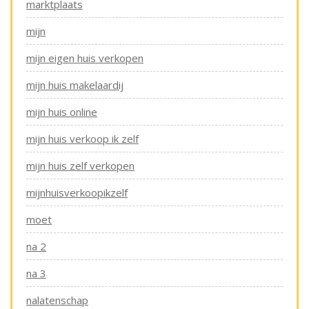
marktplaats
mijn
mijn eigen huis verkopen
mijn huis makelaardij
mijn huis online
mijn huis verkoop ik zelf
mijn huis zelf verkopen
mijnhuisverkoopikzelf
moet
na 2
na 3
nalatenschap