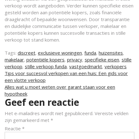
verkoop wordt aangeboden. Verder kunnen specifieke eisen
gesteld worden aan potentiële kopers, zoals financiële
draagkracht of bepaalde woonwensen. Door transparantie
en duidelijke communicatie tussen verkoper, makelaar en
potentiële kopers kunnen succesvolle transacties in stille
verkoop tot stand komen.
Tags:
discreet
,
exclusieve woningen
,
funda
,
huizensites
,
makelaar
,
potentiële kopers
,
privacy
,
specifieke eisen
,
stille
verkoop
,
stille verkoop funda
,
vastgoedmarkt
,
verkopers
Berichtnavigatie
Tips voor succesvol verkopen van een huis: Een gids voor
een vlotte verkoop
Alles wat u moet weten over garant staan voor een
hypotheek
Geef een reactie
Het e-mailadres wordt niet gepubliceerd.
Vereiste velden
zijn gemarkeerd met
*
Reactie
*