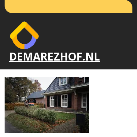
Naar
de
inhoud
gaan
DEMAREZHOF.NL