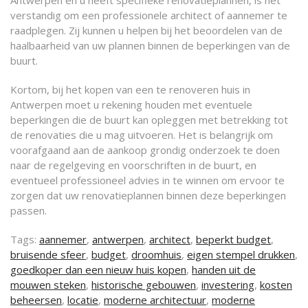
Antwerpen en u heeft specifieke renovatieplannen, is het
verstandig om een professionele architect of aannemer te
raadplegen. Zij kunnen u helpen bij het beoordelen van de
haalbaarheid van uw plannen binnen de beperkingen van de
buurt.
Kortom, bij het kopen van een te renoveren huis in
Antwerpen moet u rekening houden met eventuele
beperkingen die de buurt kan opleggen met betrekking tot
de renovaties die u mag uitvoeren. Het is belangrijk om
voorafgaand aan de aankoop grondig onderzoek te doen
naar de regelgeving en voorschriften in de buurt, en
eventueel professioneel advies in te winnen om ervoor te
zorgen dat uw renovatieplannen binnen deze beperkingen
passen.
Tags:
aannemer
,
antwerpen
,
architect
,
beperkt budget
,
bruisende sfeer
,
budget
,
droomhuis
,
eigen stempel drukken
,
goedkoper dan een nieuw huis kopen
,
handen uit de
mouwen steken
,
historische gebouwen
,
investering
,
kosten
beheersen
,
locatie
,
moderne architectuur
,
moderne