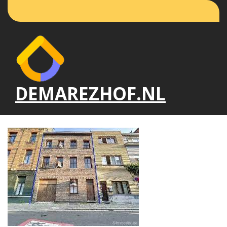
Naar
de
inhoud
gaan
DEMAREZHOF.NL