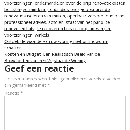
voorzieningen
,
onderhandelen over de prijs renovatiekosten
belastingvermindering subsidies energiebesparende
renovaties isoleren van muren
,
openbaar vervoer
,
oud pand
,
professioneel advies
,
scholen
,
staat van het pand
,
te
renoveren huis
,
te renoveren huis te koop antwerpen
,
voorzieningen
,
winkels
Berichtnavigatie
Ontdek de waarde van uw woning met online woning
schatten
Kosten en Budget: Een Realistisch Beeld van de
Bouwkosten van een Vrijstaande Woning
Geef een reactie
Het e-mailadres wordt niet gepubliceerd.
Vereiste velden
zijn gemarkeerd met
*
Reactie
*