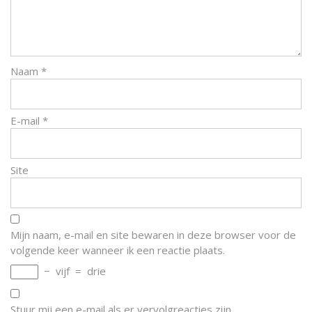
Naam
*
E-mail
*
Site
Mijn naam, e-mail en site bewaren in deze browser voor de
volgende keer wanneer ik een reactie plaats.
−
vijf
=
drie
Stuur mij een e-mail als er vervolgreacties zijn.