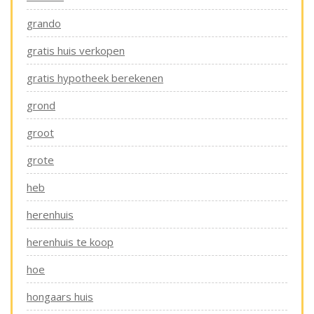
grando
gratis huis verkopen
gratis hypotheek berekenen
grond
groot
grote
heb
herenhuis
herenhuis te koop
hoe
hongaars huis