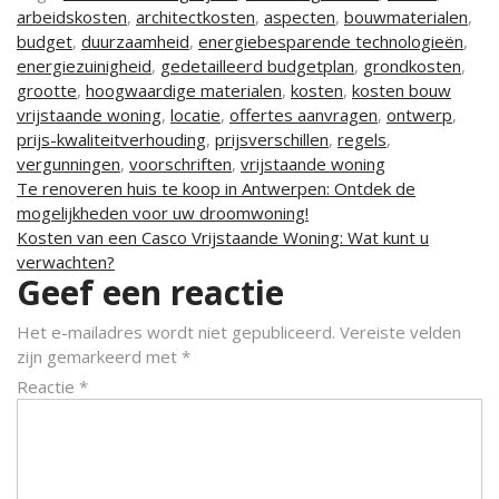
arbeidskosten
,
architectkosten
,
aspecten
,
bouwmaterialen
,
budget
,
duurzaamheid
,
energiebesparende technologieën
,
energiezuinigheid
,
gedetailleerd budgetplan
,
grondkosten
,
grootte
,
hoogwaardige materialen
,
kosten
,
kosten bouw
vrijstaande woning
,
locatie
,
offertes aanvragen
,
ontwerp
,
prijs-kwaliteitverhouding
,
prijsverschillen
,
regels
,
vergunningen
,
voorschriften
,
vrijstaande woning
Berichtnavigatie
Te renoveren huis te koop in Antwerpen: Ontdek de
mogelijkheden voor uw droomwoning!
Kosten van een Casco Vrijstaande Woning: Wat kunt u
verwachten?
Geef een reactie
Het e-mailadres wordt niet gepubliceerd.
Vereiste velden
zijn gemarkeerd met
*
Reactie
*