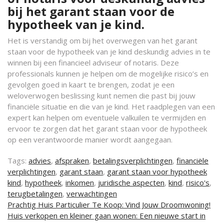
bij het garant staan voor de
hypotheek van je kind.
Het is verstandig om bij het overwegen van het garant
staan voor de hypotheek van je kind deskundig advies in te
winnen bij een financieel adviseur of notaris. Deze
professionals kunnen je helpen om de mogelijke risico’s en
gevolgen goed in kaart te brengen, zodat je een
weloverwogen beslissing kunt nemen die past bij jouw
financiële situatie en die van je kind. Het raadplegen van een
expert kan helpen om eventuele valkuilen te vermijden en
ervoor te zorgen dat het garant staan voor de hypotheek
op een verantwoorde manier wordt aangegaan.
Tags:
advies
,
afspraken
,
betalingsverplichtingen
,
financiële
verplichtingen
,
garant staan
,
garant staan voor hypotheek
kind
,
hypotheek
,
inkomen
,
juridische aspecten
,
kind
,
risico's
,
terugbetalingen
,
verwachtingen
Berichtnavigatie
Prachtig Huis Particulier Te Koop: Vind Jouw Droomwoning!
Huis verkopen en kleiner gaan wonen: Een nieuwe start in