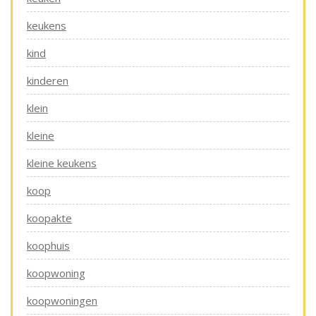
keukens
kind
kinderen
klein
kleine
kleine keukens
koop
koopakte
koophuis
koopwoning
koopwoningen