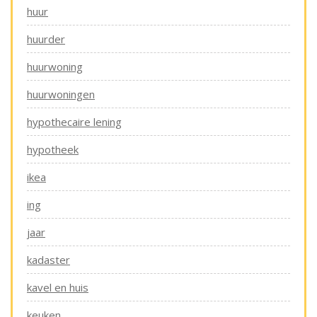
huur
huurder
huurwoning
huurwoningen
hypothecaire lening
hypotheek
ikea
ing
jaar
kadaster
kavel en huis
keuken