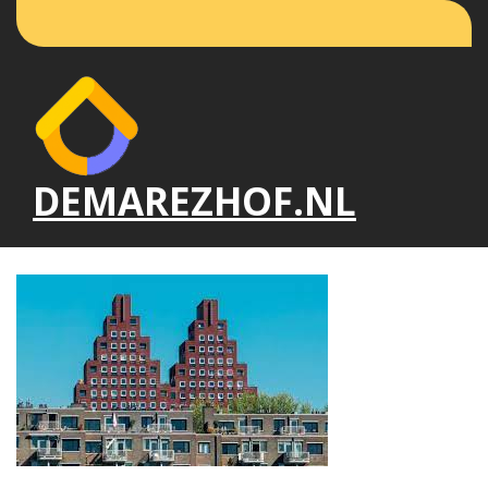
Naar
de
inhoud
gaan
DEMAREZHOF.NL