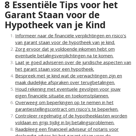
8 Essentiële Tips voor het
Garant Staan voor de
Hypotheek van je Kind
Informeer naar de financiële verplichtingen en risico’s
van garant staan voor de hypotheek van je kind.
Zorg ervoor dat je voldoende inkomen hebt om
eventuele betalingsverplichtingen na te komen.
Laat je goed adviseren over de juridische aspecten van
het garant staan voor een hypotheek.
Bespreek met je kind wat de verwachtingen zijn en
maak duidelijke afspraken over terugbetalingen.
Houd rekening met eventuele gevolgen voor jouw
eigen financiële situatie en toekomstplannen.
Overweeg om beperkingen op te nemen in het
garantiestellingscontract om risico’s te beperken.
Controleer regelmatig of de hypotheeklasten worden
voldaan en grijp tijdig in bij betalingsproblemen.
Raadpleeg een financieel adviseur of notaris voor
deskundig advies bij het garant staan voor de