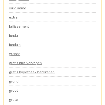
euro immo
extra
faillissement
funda
funda nl
grando
gratis huis verkopen
gratis hypotheek berekenen
grond
groot
grote