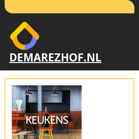
Naar
de
inhoud
gaan
DEMAREZHOF.NL