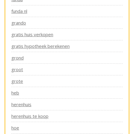
funda nl
grando
gratis huis verkopen
gratis hypotheek berekenen
grond
groot
grote
heb
herenhuis
herenhuis te koop
hoe