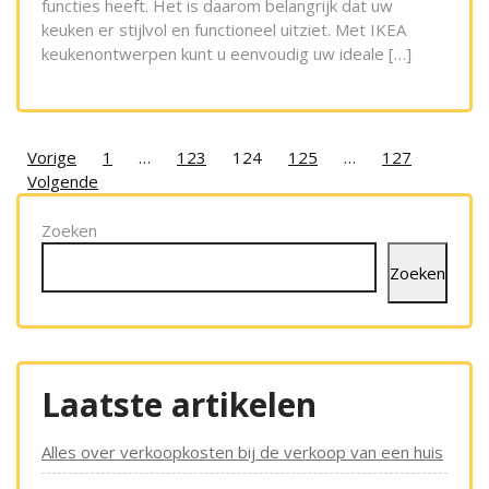
functies heeft. Het is daarom belangrijk dat uw
keuken er stijlvol en functioneel uitziet. Met IKEA
keukenontwerpen kunt u eenvoudig uw ideale […]
Posts
Vorige
1
…
123
124
125
…
127
Volgende
pagination
Zoeken
Zoeken
Laatste artikelen
Alles over verkoopkosten bij de verkoop van een huis