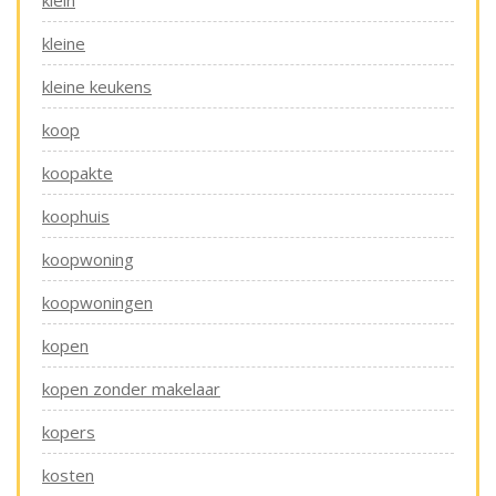
klein
kleine
kleine keukens
koop
koopakte
koophuis
koopwoning
koopwoningen
kopen
kopen zonder makelaar
kopers
kosten