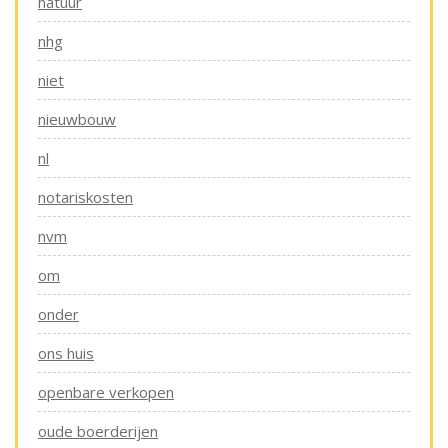
natuur
nhg
niet
nieuwbouw
nl
notariskosten
nvm
om
onder
ons huis
openbare verkopen
oude boerderijen