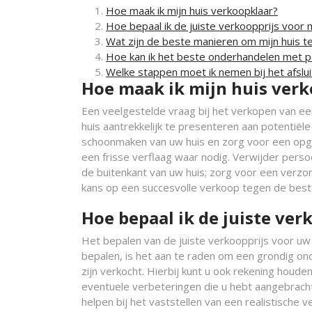
Hoe maak ik mijn huis verkoopklaar?
Hoe bepaal ik de juiste verkoopprijs voor m
Wat zijn de beste manieren om mijn huis t
Hoe kan ik het beste onderhandelen met p
Welke stappen moet ik nemen bij het afslu
Hoe maak ik mijn huis ver
Een veelgestelde vraag bij het verkopen van een
huis aantrekkelijk te presenteren aan potentiële
schoonmaken van uw huis en zorg voor een opge
een frisse verflaag waar nodig. Verwijder perso
de buitenkant van uw huis; zorg voor een verzo
kans op een succesvolle verkoop tegen de beste
Hoe bepaal ik de juiste ver
Het bepalen van de juiste verkoopprijs voor uw h
bepalen, is het aan te raden om een grondig ond
zijn verkocht. Hierbij kunt u ook rekening houde
eventuele verbeteringen die u hebt aangebracht
helpen bij het vaststellen van een realistische v