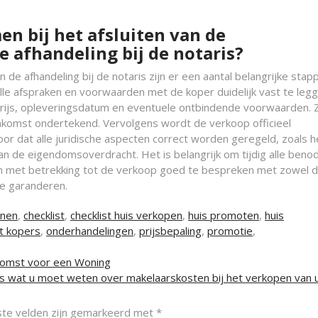
n bij het afsluiten van de
afhandeling bij de notaris?
de afhandeling bij de notaris zijn er een aantal belangrijke stap
lle afspraken en voorwaarden met de koper duidelijk vast te legg
rijs, opleveringsdatum en eventuele ontbindende voorwaarden. 
nkomst ondertekend. Vervolgens wordt de verkoop officieel
oor dat alle juridische aspecten correct worden geregeld, zoals h
an de eigendomsoverdracht. Het is belangrijk om tijdig alle beno
n met betrekking tot de verkoop goed te bespreken met zowel 
te garanderen.
nnen
,
checklist
,
checklist huis verkopen
,
huis promoten
,
huis
t kopers
,
onderhandelingen
,
prijsbepaling
,
promotie
,
komst voor een Woning
es wat u moet weten over makelaarskosten bij het verkopen van 
ste velden zijn gemarkeerd met
*