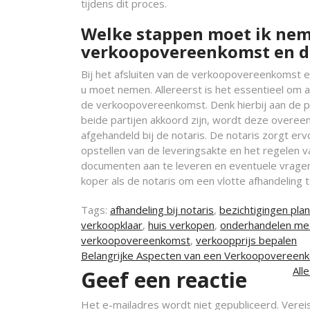
tijdens dit proces.
Welke stappen moet ik neme
verkoopovereenkomst en de 
Bij het afsluiten van de verkoopovereenkomst en 
u moet nemen. Allereerst is het essentieel om a
de verkoopovereenkomst. Denk hierbij aan de p
beide partijen akkoord zijn, wordt deze overee
afgehandeld bij de notaris. De notaris zorgt erv
opstellen van de leveringsakte en het regelen v
documenten aan te leveren en eventuele vrage
koper als de notaris om een vlotte afhandeling 
Tags:
afhandeling bij notaris
,
bezichtigingen pla
verkoopklaar
,
huis verkopen
,
onderhandelen me
verkoopovereenkomst
,
verkoopprijs bepalen
Berichtnavigatie
Belangrijke Aspecten van een Verkoopovereen
All
Geef een reactie
Het e-mailadres wordt niet gepubliceerd.
Verei