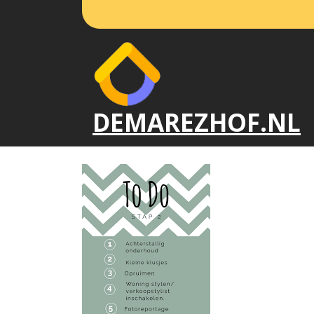
Naar
de
inhoud
gaan
DEMAREZHOF.NL