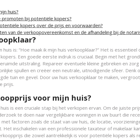
ijn huis?
e promoten bij potentiële kopers?
otentiële kopers over de prijs en voorwaarden?
iten van de verkoopovereenkomst en de afhandeling bij de notari
koopklaar?
 huis is: “Hoe maak ik mijn huis verkoopklaar?” Het is essentieel
 kopers. Een goede eerste indruk is cruciaal. Begin met het grond
ruimde uitstraling. Repareer eventuele kleine gebreken en zorg
onlijke spullen en creëer een neutrale, uitnodigende sfeer. Denk 
rgde tuin en gevel. Door uw huis verkoopklaar te maken, vergroot
 prijs.
koopprijs voor mijn huis?
uis is een cruciale stap bij het verkopen ervan. Om de juiste prij
erzoek te doen naar vergelijkbare woningen in uw buurt die recen
n met factoren zoals de staat van uw huis, de locatie, voorziening
. Het inschakelen van een professionele taxateur of makelaar ka
erkoopprijs die zowel aantrekkelijk is voor potentiële kopers als r