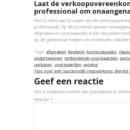
Laat de verkoopovereenkoms
professional om onaangen
Het is sterk aan te raden om de verkoopovereenk
professional. Op deze manier kunnen onaangena
afspraken en voorwaarden in het document recht
op dit gebied kan helpen om eventuele valkuilen
Tags:
afspraken
,
bindend
,
boeteclausules
,
claus
ondertekenen
,
ontbindende voorwaarden
,
pers
verkoper
,
voorwaarden
,
woning
Berichtnavigatie
Tips voor een Succesvolle Huisverkoop: Bereid 
Geef een reactie
Het e-mailadres wordt niet gepubliceerd.
Verei
Reactie
*