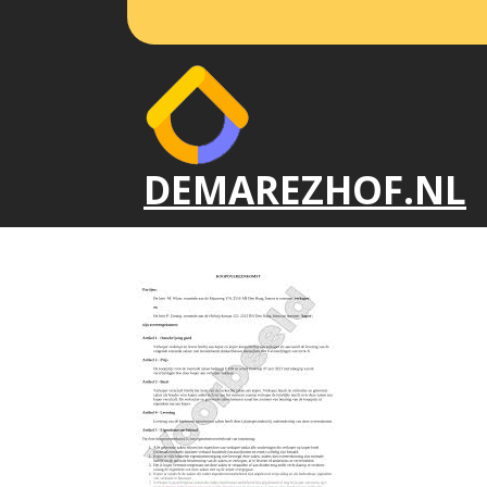
Naar
de
inhoud
gaan
DEMAREZHOF.NL