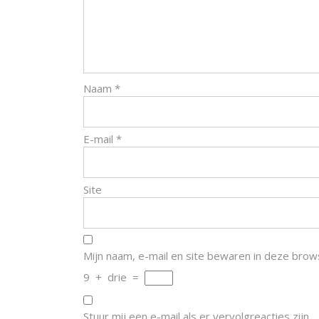
Naam
*
E-mail
*
Site
Mijn naam, e-mail en site bewaren in deze brow
9
+
drie
=
Stuur mij een e-mail als er vervolgreacties zijn.