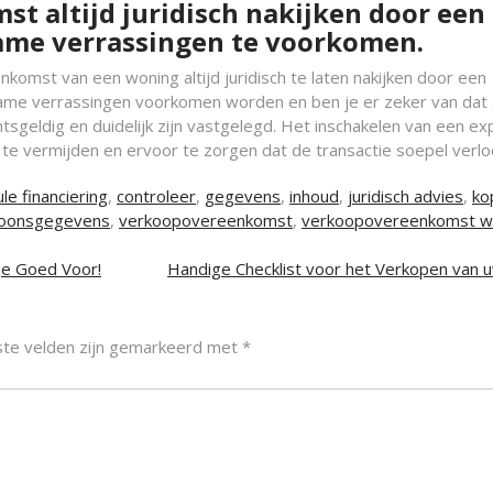
t altijd juridisch nakijken door een
ame verrassingen te voorkomen.
omst van een woning altijd juridisch te laten nakijken door een
me verrassingen voorkomen worden en ben je er zeker van dat a
sgeldig en duidelijk zijn vastgelegd. Het inschakelen van een ex
 te vermijden en ervoor te zorgen dat de transactie soepel verlo
ule financiering
,
controleer
,
gegevens
,
inhoud
,
juridisch advies
,
ko
oonsgegevens
,
verkoopovereenkomst
,
verkoopovereenkomst w
je Goed Voor!
Handige Checklist voor het Verkopen van 
ste velden zijn gemarkeerd met
*