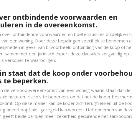
over ontbindende voorwaarden en
uleren in de overeenkomst.
n over ontbindende voorwaarden en boeteclausules duidelijk en h
 van een woning. Door deze bepalingen specifiek te benoemen e
ijkheden in geval van bijvoorbeeld ontbinding van de koop of het
om samen met een juridisch expert deze clausules zorgvuldig op 
als verkoper te waarborgen.
n staat dat de koop onder voorbehou
s te beperken.
 in de verkoopovereenkomst van een woning waarin staat dat de
sule helpt om risico’s te beperken, omdat het de koper bescherm
ondkomt. Op deze manier kan de koper zich terugtrekken uit de ko
iering onverhoopt niet geregeld kan worden. Het opnemen van dez
 en geeft beide partijen meer zekerheid gedurende het aankoopp