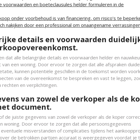
e voorwaarden en boeteclausules helder formuleren in de
oop onder voorbehoud is van financiering, om risico’s te beperk
sch nakijken door een professional om onaangename verrassingen
rijke details en voorwaarden duidelij
erkoopovereenkomst.
en dat alle belangrijke details en voorwaarden helder en nauwkeu
n een woning. Door ervoor te zorgen dat alle afspraken duideli
etatie, kunnen potentiële geschillen in de toekomst worden voo
specten van de overeenkomst te bespreken en vast te leggen, zo
n rechten en verplichtingen.
evens van zowel de verkoper als de k
het document.
of de juiste gegevens van zowel de verkoper als de koper correct
 woning. Door ervoor te zorgen dat alle persoonsgegevens
e eventuele misverstanden of complicaties tijdens het aankooppr
 over de betrokken partijen accuraat is weergegeven voordat je 