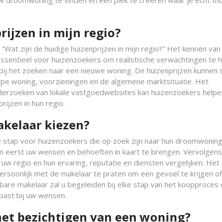
 droomwoning te vinden en een plek te creëren waar je echt thu
rijzen in mijn regio?
“Wat zijn de huidige huizenprijzen in mijn regio?” Het kennen van
s essentieel voor huizenzoekers om realistische verwachtingen te
ij het zoeken naar een nieuwe woning. De huizenprijzen kunnen 
, type woning, voorzieningen en de algemene marktsituatie. Het
nderzoeken van lokale vastgoedwebsites kan huizenzoekers help
rijzen in hun regio.
akelaar kiezen?
ale stap voor huizenzoekers die op zoek zijn naar hun droomwonin
 om eerst uw wensen en behoeften in kaart te brengen. Vervolgens
uw regio en hun ervaring, reputatie en diensten vergelijken. Het 
ersoonlijk met de makelaar te praten om een gevoel te krijgen of
bare makelaar zal u begeleiden bij elke stap van het koopproces 
 past bij uw wensen.
 het bezichtigen van een woning?