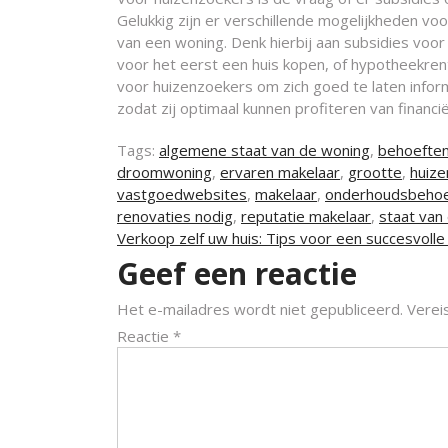
Gelukkig zijn er verschillende mogelijkheden vo
van een woning. Denk hierbij aan subsidies vo
voor het eerst een huis kopen, of hypotheekrent
voor huizenzoekers om zich goed te laten inform
zodat zij optimaal kunnen profiteren van financi
Tags:
algemene staat van de woning
,
behoefte
droomwoning
,
ervaren makelaar
,
grootte
,
huize
vastgoedwebsites
,
makelaar
,
onderhoudsbehoe
renovaties nodig
,
reputatie makelaar
,
staat van
Berichtnavigatie
Verkoop zelf uw huis: Tips voor een succesvoll
Geef een reactie
Het e-mailadres wordt niet gepubliceerd.
Verei
Reactie
*