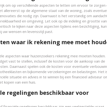
grijk om op verschillende aspecten te letten om ervoor te zorgen
t allereerst op de algemene staat van de woning, zoals eventue
ovaties die nodig zijn. Daarnaast is het verstandig om aandach
ereikbaarheid en omgeving. Let ook op de indeling en grootte van
r kritisch te kijken naar deze aspecten tijdens een bezichtiging, ku
 uw wensen en levensstijl past.
ecten waar ik rekening mee moet hou
anciële aspecten waar huizenzoekers rekening mee moeten houden.
budget vast te stellen, inclusief de kosten voor de aankoop van de
kosten. Daarnaast spelen ook de kosten voor eventuele verbouwi
potheeklasten en bijkomende verzekeringen en belastingen. Het i
ciële situatie en advies in te winnen bij een financieel adviseur 
t kopen van een huis.
iële regelingen beschikbaar voor
f financiële regelingen beschikbaar zijn een veelgestelde vraag.