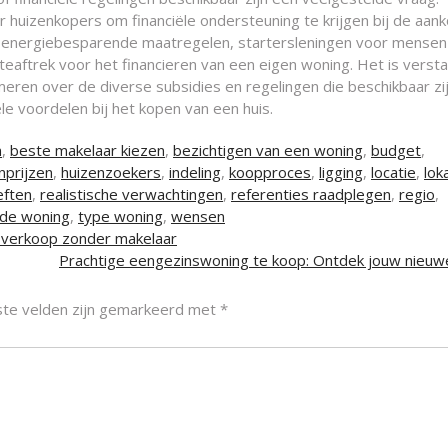
or huizenkopers om financiële ondersteuning te krijgen bij de aan
or energiebesparende maatregelen, startersleningen voor mensen
eaftrek voor het financieren van een eigen woning. Het is verst
eren over de diverse subsidies en regelingen die beschikbaar zij
ële voordelen bij het kopen van een huis.
n
,
beste makelaar kiezen
,
bezichtigen van een woning
,
budget
,
nprijzen
,
huizenzoekers
,
indeling
,
koopproces
,
ligging
,
locatie
,
lok
ften
,
realistische verwachtingen
,
referenties raadplegen
,
regio
,
 de woning
,
type woning
,
wensen
e verkoop zonder makelaar
Prachtige eengezinswoning te koop: Ontdek jouw nieuwe
ste velden zijn gemarkeerd met
*