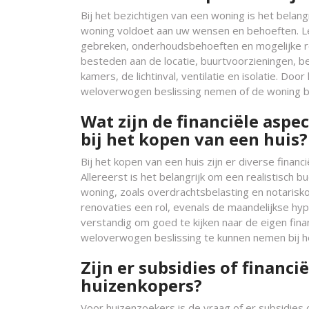
Bij het bezichtigen van een woning is het belan
woning voldoet aan uw wensen en behoeften. Le
gebreken, onderhoudsbehoeften en mogelijke ren
besteden aan de locatie, buurtvoorzieningen, b
kamers, de lichtinval, ventilatie en isolatie. Doo
weloverwogen beslissing nemen of de woning bij
Wat zijn de financiële asp
bij het kopen van een huis?
Bij het kopen van een huis zijn er diverse fin
Allereerst is het belangrijk om een realistisch 
woning, zoals overdrachtsbelasting en notaris
renovaties een rol, evenals de maandelijkse hy
verstandig om goed te kijken naar de eigen finan
weloverwogen beslissing te kunnen nemen bij he
Zijn er subsidies of financ
huizenkopers?
Voor huizenzoekers is de vraag of er subsidies o