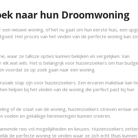
Zoek naar hun Droomwoning
r een nieuwe woning, of het nu gaat om hun eerste huis, een upg
astgoed. Het proces van het vinden van de perfecte woning kan z
e, waar ze talloze opties kunnen bekijken en vergelijken. Van
r elk wat wils. Het is belangrijk voor huizenzoekers om hun budge
gen voordat ze op zoek gaan naar een woning.
ruciale stap zijn voor huizenzoekers. Een ervaren makelaar kan h
hen helpen bij het vinden van de woning die perfect past bij hun
deling of de staat van de woning, huizenzoekers streven ernaar o
n voelen en gelukkige herinneringen kunnen creëren.
pannende reis vol mogelijkheden en keuzes. Huizenzoekers zetten
elijk de perfecte woning te vinden waar ze zich echt thuis kunnen