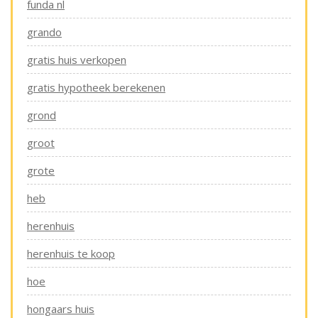
funda nl
grando
gratis huis verkopen
gratis hypotheek berekenen
grond
groot
grote
heb
herenhuis
herenhuis te koop
hoe
hongaars huis