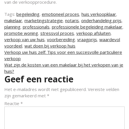
van de verkoopprocedure.
Tags:
begeleiding
,
emotioneel proces
,
huis verkoopklaar
,
makelaar
,
marketingstrategie
,
notaris
,
onderhandeling prijs
,
planning
,
professionals
,
professionele begeleiding makelaar
,
promotie woning
,
stressvol proces
,
verkoop afsluiten
,
verkoop van uw huis
,
voorbereiding
,
vraagprijs
,
waardevol
voordeel
,
wat doen bij verkoop huis
Berichtnavigatie
Verkoop uw huis zelf: Tips voor een succesvolle particuliere
verkoop
Wat zijn de kosten van een makelaar bij het verkopen van je
huis?
Geef een reactie
Het e-mailadres wordt niet gepubliceerd.
Vereiste velden
zijn gemarkeerd met
*
Reactie
*