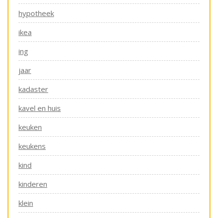
hypotheek
ikea
ing
jaar
kadaster
kavel en huis
keuken
keukens
kind
kinderen
klein